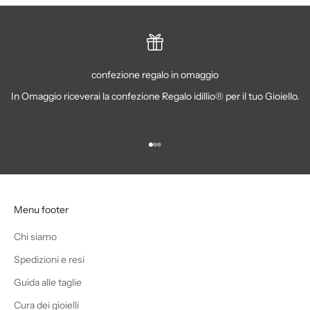
confezione regalo in omaggio
In Omaggio riceverai la confezione Regalo idillio® per il tuo Gioiello.
Vai all'articolo 1
Vai all'articolo 2
Vai all'articolo 3
Menu footer
Chi siamo
Spedizioni e resi
Guida alle taglie
Cura dei gioielli