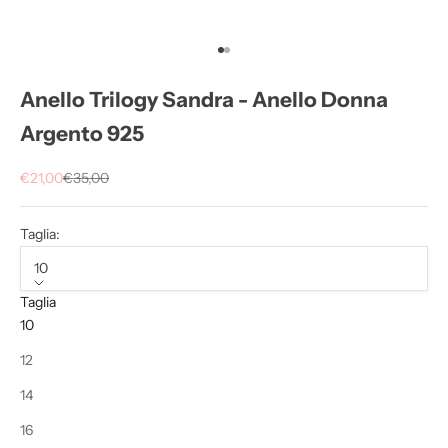
Vai all'articolo 1
Vai all'articolo 2
Anello Trilogy Sandra - Anello Donna
Argento 925
Prezzo scontato
Prezzo
€21,00
€35,00
Taglia:
10
Taglia
10
12
14
16